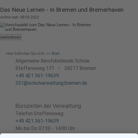
Das Neue Lernen - In Bremen und Bremerhaven
online seit: 08.03.2022
weiterlesen
Hier befinden Sie sich: >>
Start
Allgemeine Berufsbildende Schule
Steffensweg 171
•
28217 Bremen
+49 421 361-19639
351@schulverwaltung.bremen.de
Bürozeiten der Verwaltung
Telefon Steffensweg:
+49 421 361-19639
Mo bis Do 07:30 - 14:00 Uhr
Fr 07:30 - 13:00 Uhr