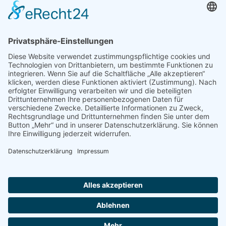
Telefon Theodor-Billroth-Str.
+49 421 361-92417
Mo - Fr 07:30 - 13:00 Uhr
Telefon Valckenburghstr.
+49 421 361-19651
Verw. zur Zeit nicht besetzt
Suchmaschine zur
Ausbildungs- u. Studienplatzsuche:
2026 • abs-bremen.de
Cookie-Einstellungen