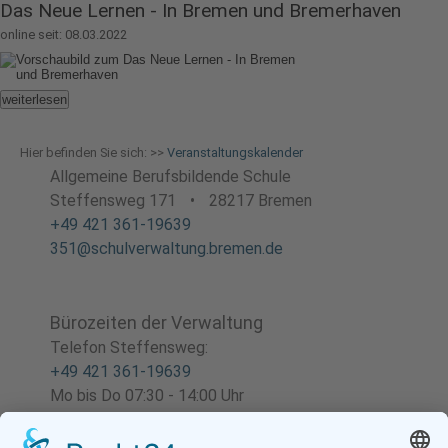
Das Neue Lernen - In Bremen und Bremerhaven
online seit: 08.03.2022
weiterlesen
Hier befinden Sie sich: >>
Veranstaltungskalender
Allgemeine Berufsbildende Schule
Steffensweg 171
•
28217 Bremen
+49 421 361-19639
351@schulverwaltung.bremen.de
Bürozeiten der Verwaltung
Telefon Steffensweg:
+49 421 361-19639
Mo bis Do 07:30 - 14:00 Uhr
Fr 07:30 - 13:00 Uhr