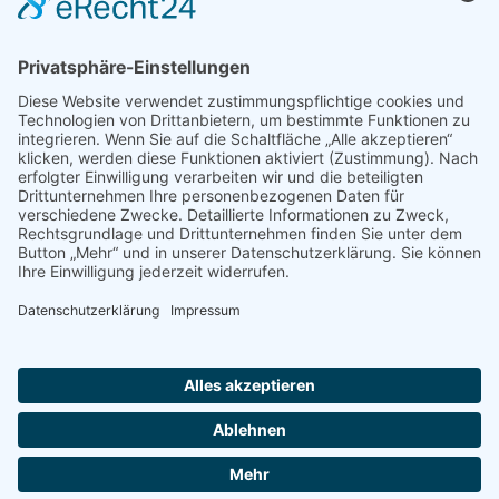
Telefon Theodor-Billroth-Str.
+49 421 361-92417
Mo - Fr 07:30 - 13:00 Uhr
Telefon Valckenburghstr.
+49 421 361-19651
Verw. zur Zeit nicht besetzt
Suchmaschine zur
Ausbildungs- u. Studienplatzsuche:
2026 • abs-bremen.de
Cookie-Einstellungen
Barrierefreiheitserklärung